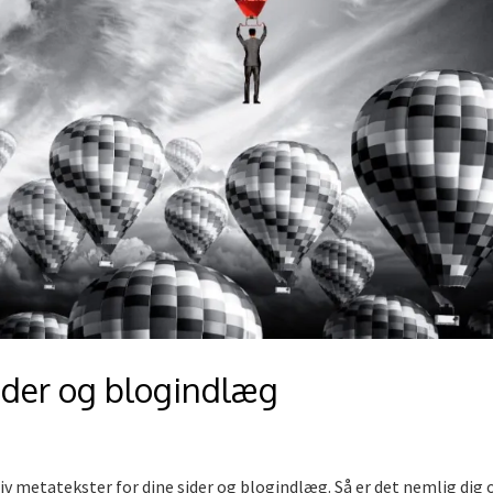
sider og blogindlæg
iv metatekster for dine sider og blogindlæg. Så er det nemlig dig 