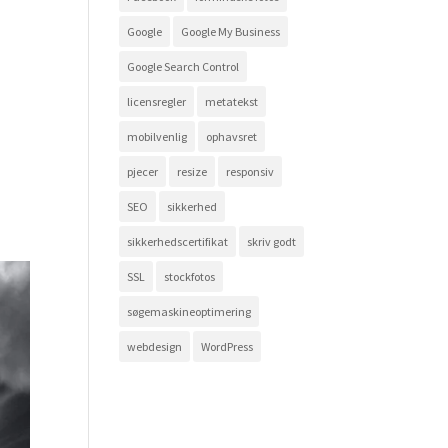
Google
Google My Business
Google Search Control
licensregler
metatekst
mobilvenlig
ophavsret
pjecer
resize
responsiv
SEO
sikkerhed
sikkerhedscertifikat
skriv godt
SSL
stockfotos
søgemaskineoptimering
webdesign
WordPress