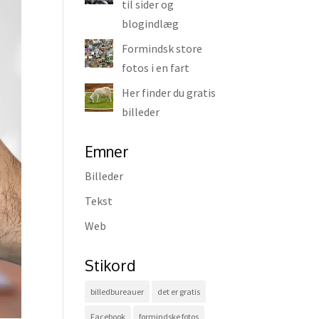
til sider og
blogindlæg
Formindsk store
fotos i en fart
Her finder du gratis
billeder
Emner
Billeder
Tekst
Web
Stikord
billedbureauer
det er gratis
Facebook
formindske fotos