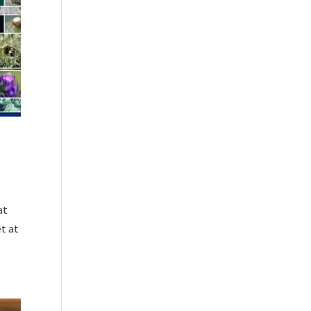
at
et at