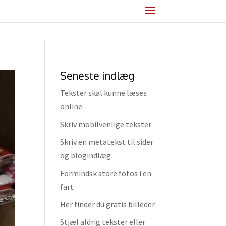
Seneste indlæg
Tekster skal kunne læses
online
Skriv mobilvenlige tekster
Skriv en metatekst til sider
og blogindlæg
Formindsk store fotos i en
fart
Her finder du gratis billeder
Stjæl aldrig tekster eller