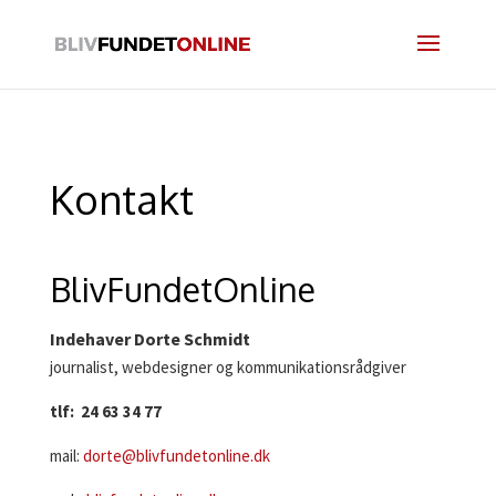
Kontakt
BlivFundetOnline
Indehaver Dorte Schmidt
journalist, webdesigner og kommunikationsrådgiver
tlf: 24 63 34 77
mail:
dorte@blivfundetonline.dk