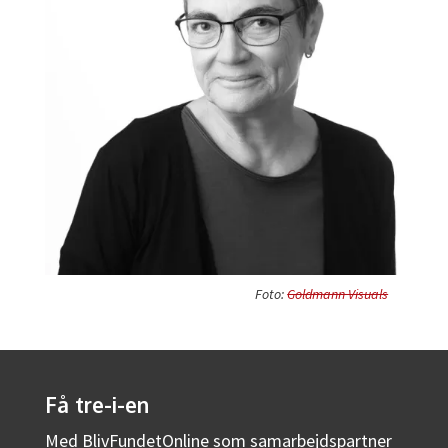
Foto:
Goldmann Visuals
Få tre-i-en
Med BlivFundetOnline som samarbejdspartner