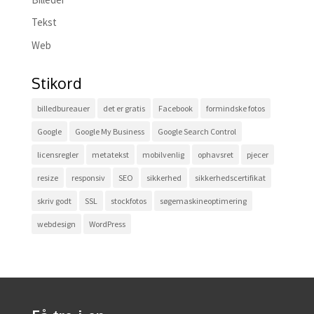
Tekst
Web
Stikord
billedbureauer
det er gratis
Facebook
formindske fotos
Google
Google My Business
Google Search Control
licensregler
metatekst
mobilvenlig
ophavsret
pjecer
resize
responsiv
SEO
sikkerhed
sikkerhedscertifikat
skriv godt
SSL
stockfotos
søgemaskineoptimering
webdesign
WordPress