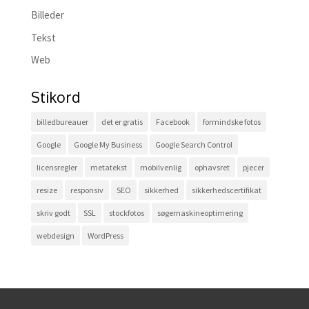
Billeder
Tekst
Web
Stikord
billedbureauer
det er gratis
Facebook
formindske fotos
Google
Google My Business
Google Search Control
licensregler
metatekst
mobilvenlig
ophavsret
pjecer
resize
responsiv
SEO
sikkerhed
sikkerhedscertifikat
skriv godt
SSL
stockfotos
søgemaskineoptimering
webdesign
WordPress