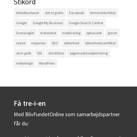
Stikord
billedbureauer
det er gratis
Facebook
formindske fotos
Google
Google My Business
Google Search Control
licensregler
metatekst
mobilvenlig
ophavsret
pjecer
resize
responsiv
SEO
sikkerhed
sikkerhedscertifikat
skriv godt
SSL
stockfotos
søgemaskineoptimering
webdesign
WordPress
Få tre-i-en
Med BlivFundetOnline som samarbejdspartner
får du: